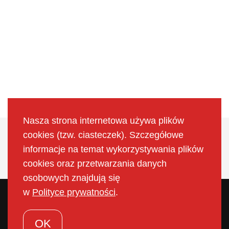
Nasza strona internetowa używa plików
cookies (tzw. ciasteczek). Szczegółowe
Montaż wind -
skontaktuj się!
informacje na temat wykorzystywania plików
cookies oraz przetwarzania danych
osobowych znajdują się
w
Polityce prywatności
.
Godziny otwarcia
OK